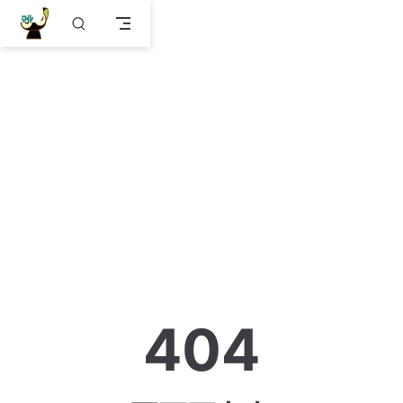
跳
至
主
要
內
容
404