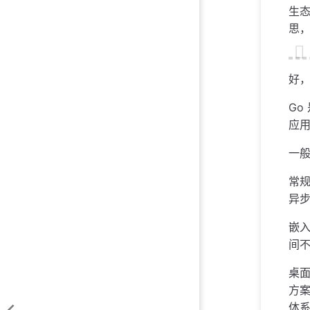
生态
思，
好，
Go
应
一般
常规
异步
嵌入
间不
桌面
方案
体