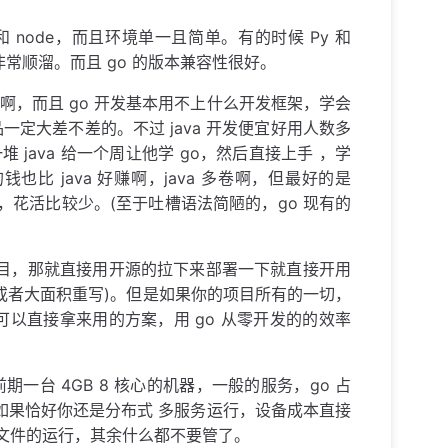
和 node，而且环境单一且简单。有的时候 Py 和
互操非常顺溜。而且 go 的版本兼容性很好。
单啊，而且 go 开发基本用不上什么开发框架，学会
定大差不差的。不过 java 开发便宜好用人数多
 java 给一个周让他学 go，然后直接上手 ，学
比 java 好赚啊，java 多卷啊，但最好的是
简单，花活比较少。(至于吐槽语法简陋的，go 现有的
目，那就直接用开源的拉下来部署一下就直接开用
或者大面积重写)。但是如果你的项目所有的一切，
以直接拿来用的方案，用 go 从零开发的的效率
你前期一台 4GB 8 核心的机器，一般的服务，go 占
一定够。如果恰好你还是分布式 多服务运行，设备成本直接
制文件的运行，其余什么都不要管了。