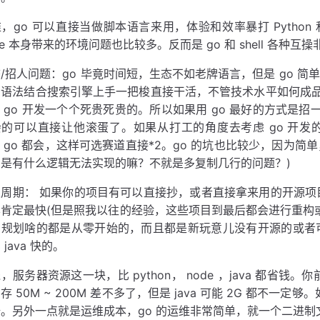
，go 可以直接当做脚本语言来用，体验和效率暴打 Python 
de 本身带来的环境问题也比较多。反而是 go 和 shell 各种
/招人问题：go 毕竟时间短，生态不如老牌语言，但是 go 简
语法结合搜索引擎上手一把梭直接干活，不管技术水平如何成品一
，go 开发一个个死贵死贵的。所以如果用 go 最好的方式是招一堆
的可以直接让他滚蛋了。如果从打工的角度去考虑 go 开发的钱也
va go 都会，这样可选赛道直接*2。go 的坑也比较少，因为
法是有什么逻辑无法实现的嘛？不就是多复制几行的问题？)
发周期： 如果你的项目有可以直接抄，或者直接拿来用的开源项
样肯定最快(但是照我以往的经验，这些项目到最后都会进行重构
品规划啥的都是从零开始的，而且都是新玩意儿没有开源的或者可
 java 快的。
，服务器资源这一块，比 python， node ，java 都省钱。
存 50M ~ 200M 差不多了，但是 java 可能 2G 都不
倍。另外一点就是运维成本，go 的运维非常简单，就一个二进