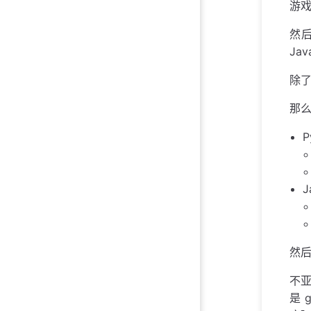
游戏
然后
Jav
除了
那么
P
J
然后
不亚
是 