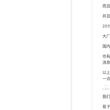
而且
并且
20
大厂
国内
也
消
以
一
我们
易于