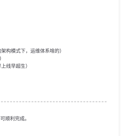
的架构模式下，运维体系啥的）
）
早上线早超生）
均可顺利完成。