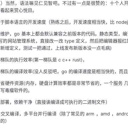
....）当然，语法嘛见仁见智吧。不过有一点是很赞的：十个
，看起来赏心悦目。
于脚本语言的开发速度（熟练之后，开发速度相当快，比 nodej
维护，go 基本上都会默认兼容之前版本的代码。静态类型，编
 写的网站管理系统，直接改一改 type 定义，然后把编辑器
展新增定义，测试一把通过，上线发布新版本没一点毛病)
梯队的执行效率(第一梯队是 c c++ rust)，
梯队的编译效率(没人反驳吧，go 的编译速度是相当快的，而
省硬件资源(内存，硬盘计算效率都是非常节省的，一个服务 几十 M
是写毒瘤软件的。
易部署，依赖干净（直接诶编译成可执行的二进制文件）
交叉编译，多平台并行编译（除了常见的 arm ，amd ，andro
过的）