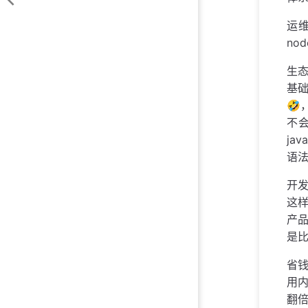
运维
no
生态
基础
🤣
不会
ja
语
开
这
产
是比
省钱
用内
翻