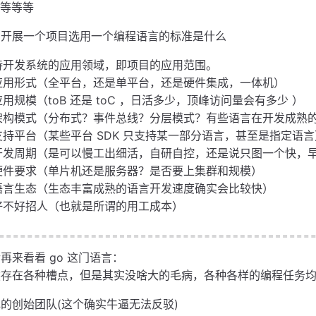
..等等等
、开展一个项目选用一个编程语言的标准是什么
待开发系统的应用领域，即项目的应用范围。
应用形式（全平台，还是单平台，还是硬件集成，一体机）
应用规模（toB 还是 toC ，日活多少，顶峰访问量会有多少 ）
架构模式（分布式？事件总线？分层模式？有些语言在开发成熟
支持平台（某些平台 SDK 只支持某一部分语言，甚至是指定语言
开发周期（是可以慢工出细活，自研自控，还是说只图一个快，
硬件要求（单片机还是服务器？是否要上集群和规模）
语言生态（生态丰富成熟的语言开发速度确实会比较快）
好不好招人（也就是所谓的用工成本）
再来看看 go 这门语言：
然存在各种槽点，但是其实没啥大的毛病，各种各样的编程任务
的创始团队(这个确实牛逼无法反驳)