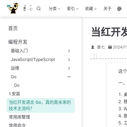
墨七
跳
分类
索引
收藏
关于
至
主
要
首页
当红开
內
容
编程开发
墨七
2024/1
基础入门
JavaScript/TypeScript
运维
这
Go
一
Go
1.安装
桌
移
当红开发语言 Go，真的是未来的
技术主流吗？
常用库整理
常用命令