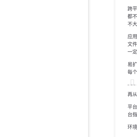
跨
都不
不
应
文件
一定
易扩
每
再从
平台
台指
环境