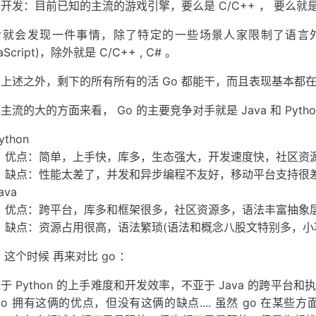
开发：目前已知的主流的游戏引擎，要么是 C/C++ ， 要么就是 C# ，
就会发现一件事情，除了特定的一些场景人家限制了语言外，比如原
aScript)，除外就是 C/C++ , C# 。
上述之外，剩下的所有所有的活 Go 都能干，而且表现基本都在第一
主流的大的方面来看， Go 的主要竞争对手就是 Java 和 Pyt
ython
优点：简单，上手快，库多，生态强大，开发速度快，社区资
缺点：性能太差了，并发和异步编程不友好，移动平台支持很
ava
优点：跨平台，库多和框架很多，社区资源多，语法丰富抽象
缺点：资源占用很高，语法繁琐(语法和概念八股文特别多，小
 这个时候 再来对比 go ：
于 Python 的上手难度和开发效率，不亚于 Java 的跨平台
go 拥有这俩的优点，但没有这俩的缺点.... 虽然 go 在某