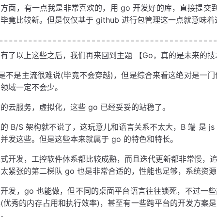
方面，有一点我是非常喜欢的，用 go 开发好的库，直接提交到 g
毕竟比较新。但是仅仅基于 github 进行包管理这一点就意味
有了以上这些之后，我们再来回到主题 【Go，真的是未来的技
 是不是主流很难说(毕竟不会穿越)，但是综合来看这绝对是一
用领域一定不会少。
的云服务，虚拟化，这些 go 已经妥妥的站稳了。
的 B/S 架构就不说了，这玩意儿和语言关系不太大，B 端 是 js
并发这些。但是这些本来就属于 go 的特色和特长。
式开发，工控软件体系都比较成熟，而且迭代更新都非常慢，追求
太紧张的第二梯队 go 也是非常合适的，性能也足够，系统资
开发，go 也能做，但不同的桌面平台语言往往锁死，不过一些
(优秀的内存占用和执行效率)，甚至有一些跨平台的开发方案是
系。