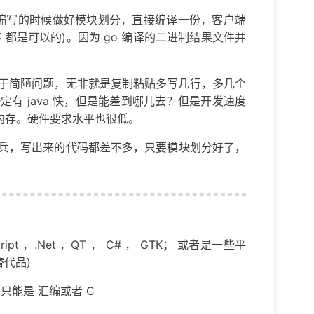
编写的时候做好模块划分，直接编译一份，客户端
小程序 都是可以的)。因为 go 编译的二进制结果文件并
至于简陋问题，无非就是复制粘贴多写几行，多几个
有 java 快，但是能差到哪儿去？但是开发速度
太吃内存。硬件要求水平也很低。
年新兵，写出来的代码都差不多，只要模块划分好了，
pt ，.Net ，QT ， C# ， GTK； 或者是一些平
替代品)
能是 汇编或者 C