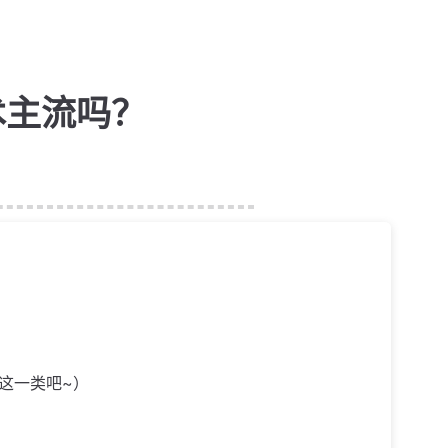
术主流吗？
算这一类吧~）