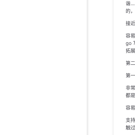
谐
的
接近
容易
go
拓
第二
第一
非常
都
容
支持
触