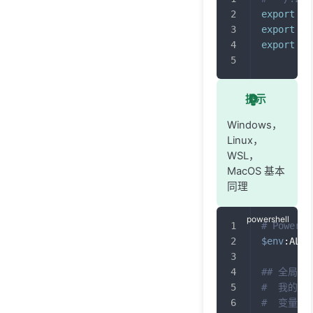
export
ht
export
ht
export
AL
提示
Windows，
Linux，
WSL，
MacOS 基本
同理
# Power
$env
:ALL_
## 全局永
#  我的电
#  变量名  