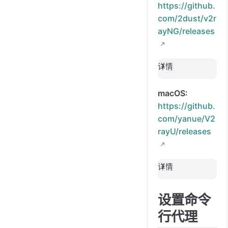
https://github.
com/2dust/v2r
ayNG/releases
详情
macOS:
https://github.
com/yanue/V2
rayU/releases
详情
设置命令
行代理