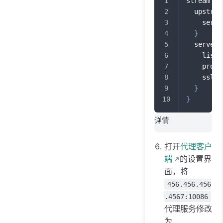
stream 
{
  upstrea
    serve
}
  server 
    liste
    proxy
    ssl_p
}
}
详情
打开
代理客户
端
的设置界
面，将
456.456.456
.4567:10086
代理服务修改
为