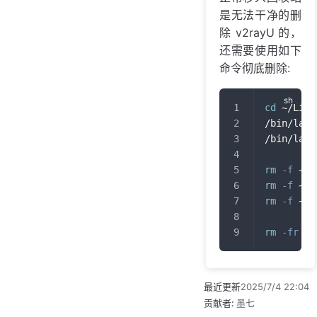
是无法干净的删
除 v2rayU 的，
还需要使用如下
命令彻底删除:
cd
 ~/Libr
/bin/laun
/bin/laun
rm
-f
 ~/L
rm
-f
 ~/L
rm
-f
 ~/L
rm
-fr
 ~/
最近更新
2025/7/4 22:04
贡献者:
墨七