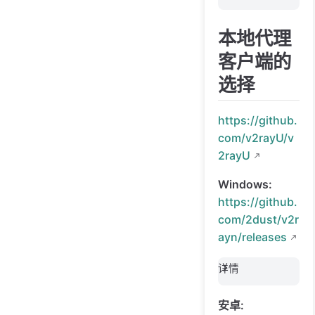
本地代理
客户端的
选择
https://github.
com/v2rayU/v
2rayU
Windows:
https://github.
com/2dust/v2r
ayn/releases
详情
安卓: