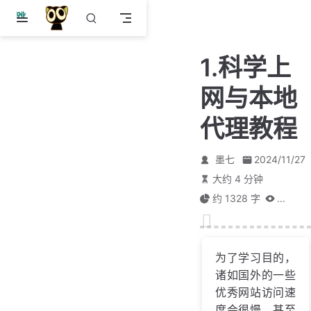
跳
至
主
1.科学上
要
內
网与本地
容
代理教程
墨七
2024/11/27
大约 4 分钟
约 1328 字
...
为了学习目的，
诸如国外的一些
优秀网站访问速
度会很慢，甚至